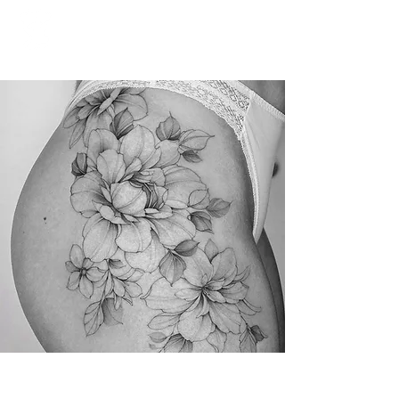
buche dein Termin
Fineline